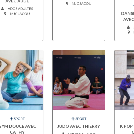
AVEC AUDE
MJC JACOU
ADOS ADULTES
DANS
MJC JACOU
AVEC
SPORT
SPORT
GYM DOUCE AVEC
JUDO AVEC THIERRY
K POP 
CATHY
ENFANTS - ADOS