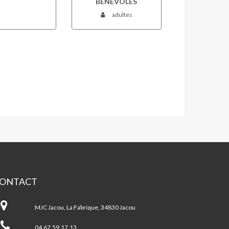
BÉNÉVOLES
adultes
ONTACT
JC
by
MJC Jacou, La Fabrique, 34830 Jacou
POINTE
04.67.59.17.13