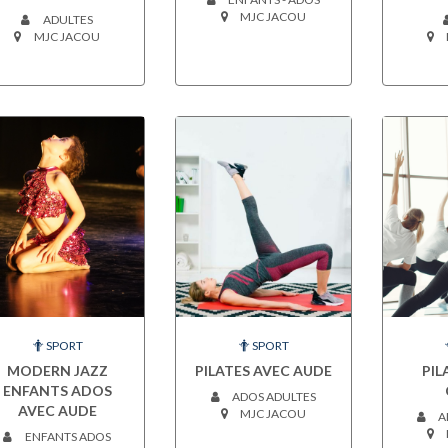
MJC JACOU
ADULTES
MJC JACOU
SPORT
SPORT
MODERN JAZZ
PILATES AVEC AUDE
PIL
ENFANTS ADOS
ADOS ADULTES
AVEC AUDE
MJC JACOU
A
ENFANTS ADOS