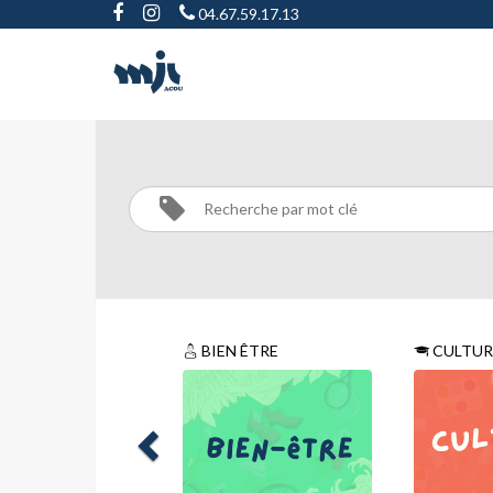
04.67.59.17.13
SPORT
Activités
SPORT
BIEN ÊTRE
CULTUR