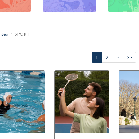
vités
SPORT
1
2
>
>>