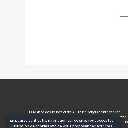
MJC
BOBY
LAPOINTE
La Maison des Jeunes et de la Culture Boby Lapointe est une
association régie par la loi 1901. Elle propose plus de 50 activités
En poursuivant votre navigation sur ce site, vous acceptez
sportives, artistiques et culturelles pour un millier d’adhérents d
l'utilisation de cookies afin de vous proposer des activités
tous âges.