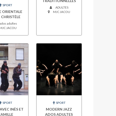
TRADITIONNELLES
SPORT
ADULTES
E ORIENTALE
MJC JACOU
 CHRISTÈLE
ados adultes
MJC JACOU
SPORT
SPORT
AVEC INÈS ET
MODERN JAZZ
CAMILLE
ADOS ADULTES