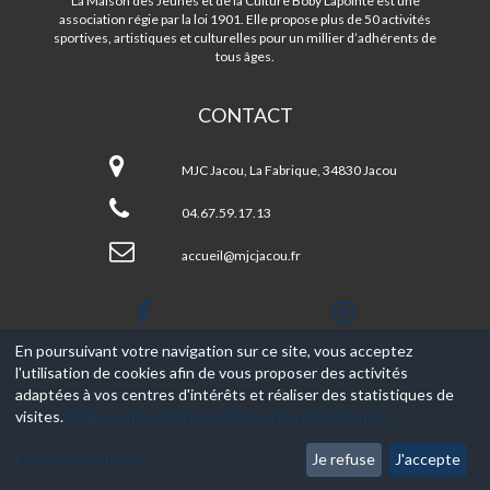
La Maison des Jeunes et de la Culture Boby Lapointe est une
association régie par la loi 1901. Elle propose plus de 50 activités
sportives, artistiques et culturelles pour un millier d’adhérents de
tous âges.
CONTACT
MJC
Boby
MJC Jacou, La Fabrique, 34830 Jacou
LAPOINTE
04.67.59.17.13
accueil@mjcjacou.fr
En poursuivant votre navigation sur ce site, vous acceptez
l'utilisation de cookies afin de vous proposer des activités
© 2017-2026, Ce site est propulsé par
Aniapps.fr
adaptées à vos centres d'intérêts et réaliser des statistiques de
visites.
Règlement Général de Protection des Données
CGV
CGU Aniapps
Laissez-moi choisir
Je refuse
J'accepte
RGPD